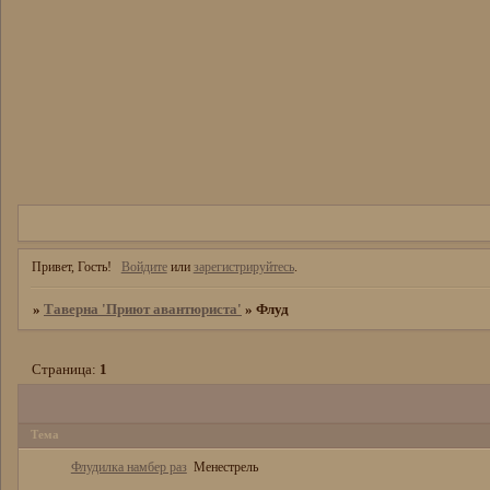
Привет, Гость!
Войдите
или
зарегистрируйтесь
.
»
Таверна 'Приют авантюристa'
»
Флуд
Страница:
1
Тема
Флудилка намбер раз
Менестрель