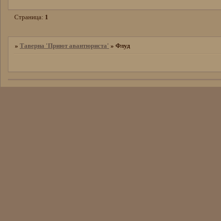
Страница:
1
»
Таверна 'Приют авантюристa'
»
Флуд